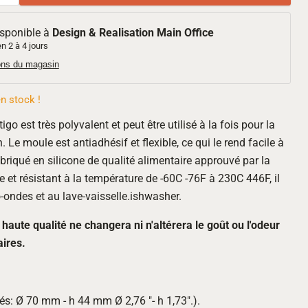
isponible à
Design & Realisation Main Office
n 2 à 4 jours
ions du magasin
n stock !
go est très polyvalent et peut être utilisé à la fois pour la
. Le moule est antiadhésif et flexible, ce qui le rend facile à
abriqué en silicone de qualité alimentaire approuvé par la
e et résistant à la température de -60C -76F à 230C 446F, il
o-ondes et au lave-vaisselle.ishwasher.
haute qualité ne changera ni n'altérera le goût ou l'odeur
aires.
s: Ø 70 mm - h 44 mm Ø 2,76 "- h 1,73".).