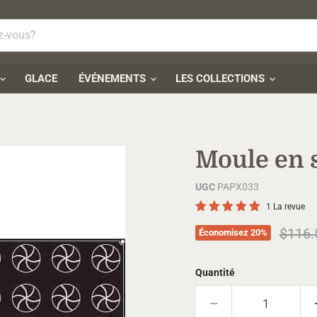
GLACE
ÉVÉNEMENTS
LES COLLECTIONS
Moule en s
UGC
PAPX033
1 La revue
Prix d
$116.
Économisez
20
%
Quantité