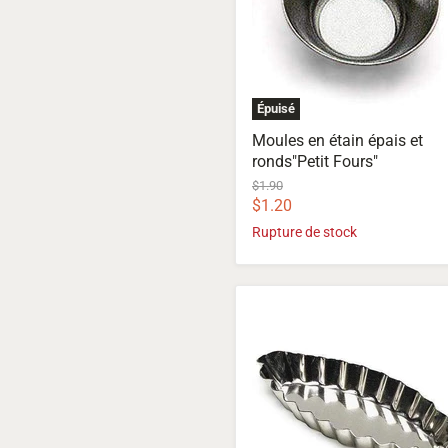
Fours"
Épuisé
Moules en étain épais et
ronds"Petit Fours"
Prix
$1.90
d'origine
Prix
$1.20
actuel
Rupture de stock
Moules
en
étain
lourd
en
forme
de
bateau