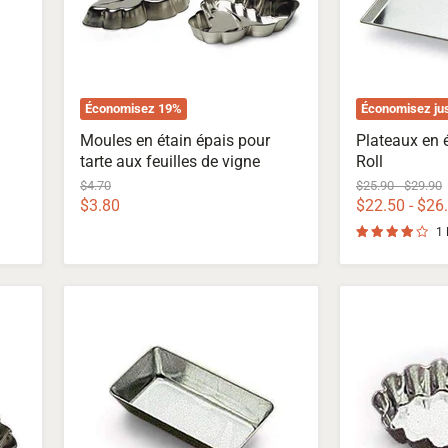
aux
feuilles
de
vigne
Économisez
19
%
Économisez ju
Moules en étain épais pour
Plateaux en 
tarte aux feuilles de vigne
Roll
Prix
Prix
Prix
$4.70
$25.90
-
$29.90
d'origine
d'origine
d'origin
Prix
$3.80
$22.50
-
$26
actuel
1 
Moules
Moules
en
en
étain
étain
lourd
épais
rectangle
ovales
uni"Petit
cannelés"Peti
Fours"
Fours"