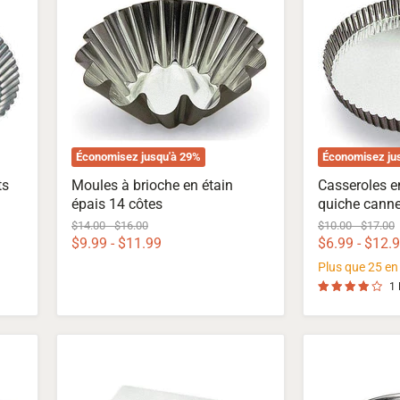
brioche
fer-
en
blanc
étain
à
épais
quiche
14
cannelée
côtes
Économisez jusqu'à
29
%
Économisez ju
ts
Moules à brioche en étain
Casseroles e
épais 14 côtes
quiche canne
Prix
Prix
Prix
Prix
$14.00
-
$16.00
$10.00
-
$17.00
d'origine
d'origine
d'origine
d'origin
$9.99
-
$11.99
$6.99
-
$12.
Plus que 25 en 
1 
Moule
Moules
à
à
tarte
tartelettes