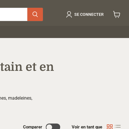
SE CONNECTER
Voir
le
panier
tain et en
ches, madeleines,
Comparer
Voir en tant que