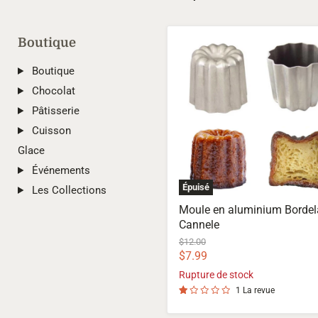
Boutique
Moule
en
aluminium
Boutique
Bordelais
Chocolat
Cannele
Pâtisserie
Cuisson
Glace
Événements
Épuisé
Les Collections
Moule en aluminium Bordel
Cannele
Prix
$12.00
d'origine
Prix
$7.99
actuel
Rupture de stock
1 La revue