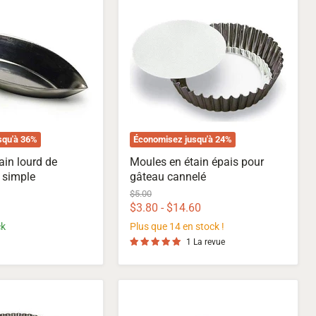
en
étain
épais
pour
gâteau
cannelé
squ'à
36
%
Économisez jusqu'à
24
%
ain lourd de
Moules en étain épais pour
 simple
gâteau cannelé
Prix
$5.00
d'origine
$3.80
-
$14.60
ck
Plus que 14 en stock !
1 La revue
Moules
en