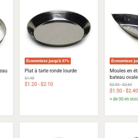
à
en
tarte
étain
ronde
lourd
lourde
de
bateau
ovale
simple
Économisez jusqu'à
37
%
Économisez ju
teau
Plat à tarte ronde lourde
Moules en ét
bateau ovale
Prix
$1.90
d'origine
$1.20
-
$2.10
Prix
Prix
$2.00
-
$2.60
d'origine
d'origine
$1.50
-
$2.40
+ de 30 en sto
Moules
Casseroles
à
en