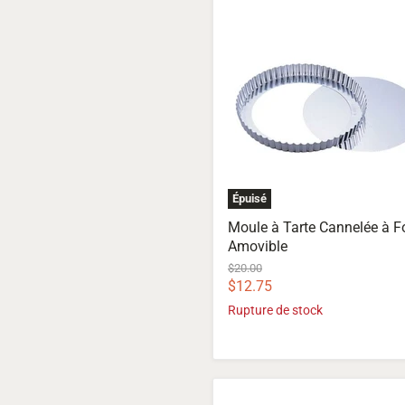
Moule
à
Tarte
Cannelée
à
Fond
Amovible
Épuisé
Moule à Tarte Cannelée à 
Amovible
Prix
$20.00
d'origine
Prix
$12.75
actuel
Rupture de stock
Moules