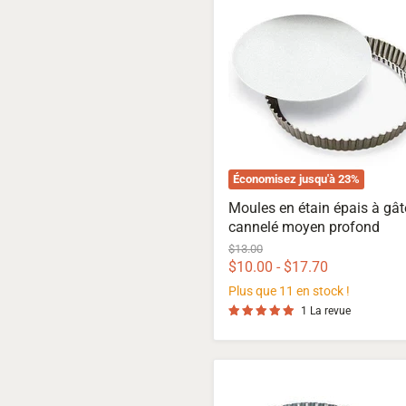
en
étain
épais
à
gâteau
cannelé
moyen
profond
Économisez jusqu'à
23
%
Moules en étain épais à gâ
cannelé moyen profond
Prix
$13.00
d'origine
$10.00
-
$17.70
Plus que 11 en stock !
1 La revue
Moule
à