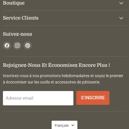
Boutique
Service Clients
Suivez-nous
Trouvez-
Trouvez-
Trouvez-
nous
nous
nous
sur
sur
sur
Facebook
Instagram
Pinterest
Rejoignez-Nous Et Économisez Encore Plus !
Inscrivez-vous à nos promotions hebdomadaires et soyez le premier
à économiser sur les outils et accessoires de pâtisserie.
S'INSCRIRE
Adresse email
Langue
Français