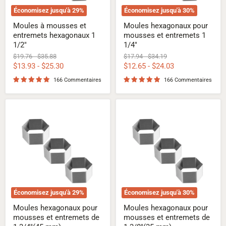
Économisez jusqu'à
29
%
Économisez jusqu'à
30
%
Moules à mousses et
Moules hexagonaux pour
entremets hexagonaux 1
mousses et entremets 1
1/2"
1/4"
Prix
Prix
Prix
Prix
$19.76
-
$35.88
$17.94
-
$34.19
d'origine
d'origine
d'origine
d'origine
$13.93
-
$25.30
$12.65
-
$24.03
166 Commentaires
166 Commentaires
Moules
Moules
hexagonaux
hexagonaux
pour
pour
mousses
mousses
et
et
entremets
entremets
de
de
1
1
3/4"
3/8"
(45
(35
mm)
mm)
Économisez jusqu'à
29
%
Économisez jusqu'à
30
%
Moules hexagonaux pour
Moules hexagonaux pour
mousses et entremets de
mousses et entremets de