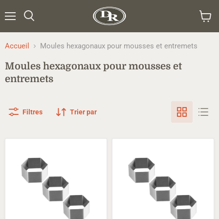
Menu
Rechercher
Voir
le
panier
Accueil
Moules hexagonaux pour mousses et entremets
Moules hexagonaux pour mousses et
entremets
Filtres
Trier par
Moules
Moules
à
hexagonaux
mousses
pour
et
mousses
entremets
et
hexagonaux
entremets
1
1
1/2"
1/4"