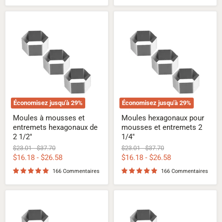
Moules
Moules
à
hexagonaux
mousses
pour
et
mousses
entremets
et
hexagonaux
entremets
de
2
2
1/4"
1/2"
Économisez jusqu'à
29
%
Économisez jusqu'à
29
%
Moules à mousses et
Moules hexagonaux pour
entremets hexagonaux de
mousses et entremets 2
2 1/2"
1/4"
Prix
Prix
Prix
Prix
$23.01
-
$37.70
$23.01
-
$37.70
d'origine
d'origine
d'origine
d'origine
$16.18
-
$26.58
$16.18
-
$26.58
166 Commentaires
166 Commentaires
Moules
Moules
hexagonaux
hexagonaux
pour
pour