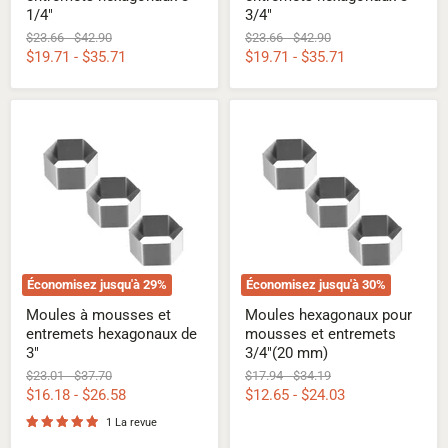
1/4"
3/4"
Prix
Prix
Prix
Prix
$23.66
-
$42.90
$23.66
-
$42.90
d'origine
d'origine
d'origine
d'origine
$19.71
-
$35.71
$19.71
-
$35.71
Moules
Moules
à
hexagonaux
mousses
pour
et
mousses
entremets
et
hexagonaux
entremets
de
3/4"
3"
(20
mm)
Économisez jusqu'à
29
%
Économisez jusqu'à
30
%
Moules à mousses et
Moules hexagonaux pour
entremets hexagonaux de
mousses et entremets
3"
3/4"(20 mm)
Prix
Prix
Prix
Prix
$23.01
-
$37.70
$17.94
-
$34.19
d'origine
d'origine
d'origine
d'origine
$16.18
-
$26.58
$12.65
-
$24.03
1 La revue