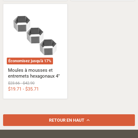
Moules
à
mousses
et
entremets
hexagonaux
4"
Économisez jusqu'à
17
%
Moules à mousses et
entremets hexagonaux 4"
Prix
Prix
$23.66
-
$42.90
d'origine
d'origine
$19.71
-
$35.71
RETOUR EN HAUT