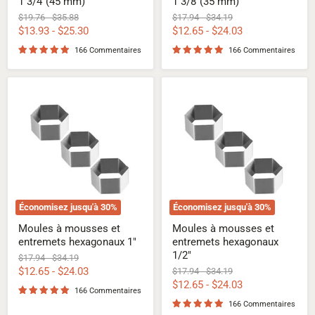
1 3/4"(45 mm)
1 3/8"(35 mm)
Prix
Prix
Prix
Prix
$19.76
-
$35.88
$17.94
-
$34.19
d'origine
d'origine
d'origine
d'origine
$13.93
-
$25.30
$12.65
-
$24.03
166 Commentaires
166 Commentaires
Moules
Moules
à
à
mousses
mousses
et
et
entremets
entremets
hexagonaux
hexagonaux
1"
1/2"
Économisez jusqu'à
30
%
Économisez jusqu'à
30
%
Moules à mousses et
Moules à mousses et
entremets hexagonaux 1"
entremets hexagonaux
1/2"
Prix
Prix
$17.94
-
$34.19
d'origine
d'origine
$12.65
-
$24.03
Prix
Prix
$17.94
-
$34.19
d'origine
d'origine
$12.65
-
$24.03
166 Commentaires
166 Commentaires