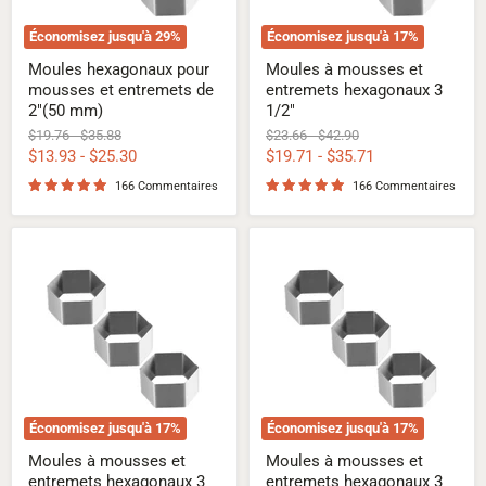
mm)
Économisez jusqu'à
29
%
Économisez jusqu'à
17
%
Moules hexagonaux pour
Moules à mousses et
mousses et entremets de
entremets hexagonaux 3
2"(50 mm)
1/2"
Prix
Prix
Prix
Prix
$19.76
-
$35.88
$23.66
-
$42.90
d'origine
d'origine
d'origine
d'origine
$13.93
-
$25.30
$19.71
-
$35.71
166 Commentaires
166 Commentaires
Moules
Moules
à
à
mousses
mousses
et
et
entremets
entremets
hexagonaux
hexagonaux
3
3
1/4"
3/4"
Économisez jusqu'à
17
%
Économisez jusqu'à
17
%
Moules à mousses et
Moules à mousses et
entremets hexagonaux 3
entremets hexagonaux 3