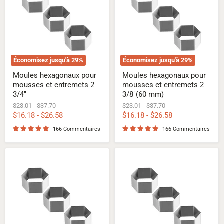
mousses
mousses
et
et
entremets
entremets
2
2
3/4"
3/8"
(60
mm)
Économisez jusqu'à
29
%
Économisez jusqu'à
29
%
Moules hexagonaux pour
Moules hexagonaux pour
mousses et entremets 2
mousses et entremets 2
3/4"
3/8"(60 mm)
Prix
Prix
Prix
Prix
$23.01
-
$37.70
$23.01
-
$37.70
d'origine
d'origine
d'origine
d'origine
$16.18
-
$26.58
$16.18
-
$26.58
166 Commentaires
166 Commentaires
Moules
Moules
hexagonaux
à
pour
mousses
mousses
et
et
entremets
entremets
hexagonaux
de
3
2"
1/2"
(50