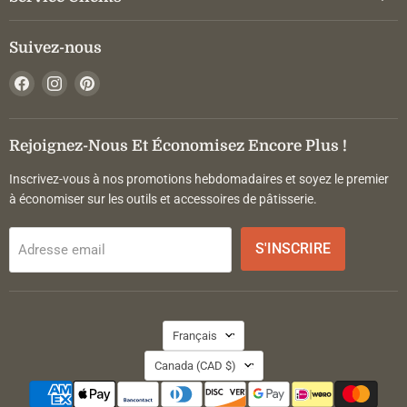
Suivez-nous
Trouvez-
Trouvez-
Trouvez-
nous
nous
nous
sur
sur
sur
Facebook
Instagram
Pinterest
Rejoignez-Nous Et Économisez Encore Plus !
Inscrivez-vous à nos promotions hebdomadaires et soyez le premier
à économiser sur les outils et accessoires de pâtisserie.
S'INSCRIRE
Adresse email
Langue
Français
Pays
Canada
(CAD $)