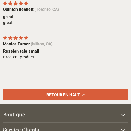
Quinton Bennett
(Toronto, CA)
great
great
Monica Turner
(Milton, CA)
Russian tale small
Excellent product!!!
RETOUR EN HAUT
Boutique
Service Clients