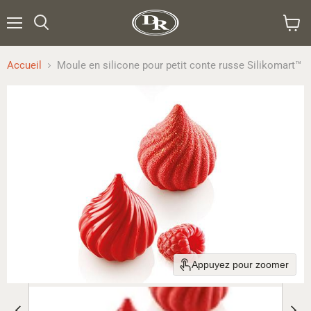
Menu
Rechercher
Voir
le
panier
Accueil
Moule en silicone pour petit conte russe Silikomart™
Appuyez pour zoomer