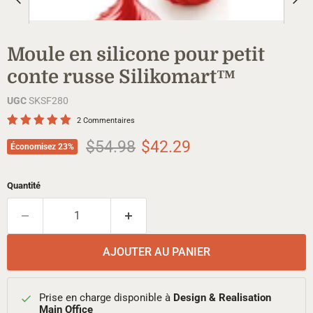
Moule en silicone pour petit
conte russe Silikomart™
UGC
SKSF280
2 Commentaires
Prix d'origine
Prix actuel
$54.98
$42.29
Économisez
23
%
Quantité
AJOUTER AU PANIER
Prise en charge disponible à
Design & Realisation
Main Office