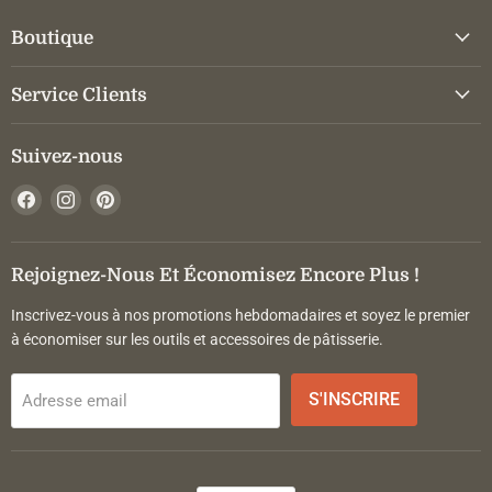
Boutique
Service Clients
Suivez-nous
Trouvez-
Trouvez-
Trouvez-
nous
nous
nous
sur
sur
sur
Facebook
Instagram
Pinterest
Rejoignez-Nous Et Économisez Encore Plus !
Inscrivez-vous à nos promotions hebdomadaires et soyez le premier
à économiser sur les outils et accessoires de pâtisserie.
S'INSCRIRE
Adresse email