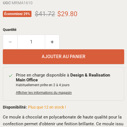
UGC
MRMA1610
Prix d'origine
Prix actuel
$41.72
$29.80
Économisez
29
%
Quantité
AJOUTER AU PANIER
Prise en charge disponible à
Design & Realisation
Main Office
Habituellement prête en 2 à 4 jours
Afficher les informations du magasin
Disponibilité:
Plus que 12 en stock !
Ce moule à chocolat en polycarbonate de haute qualité pour la
confection permet d'obtenir une finition brillante. Ce moule issu