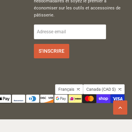
hebdomadaires et soyez le premier à
économiser sur les outils et accessoires de
pâtisserie.
Adresse email
S'INSCRIRE
Langue
Pays
Français
Canada
(CAD $)