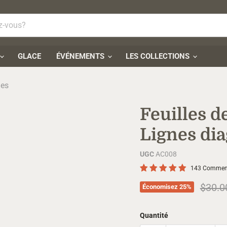
GLACE
ÉVÉNEMENTS
LES COLLECTIONS
les
Feuilles de
Lignes di
UGC
AC008
143 Comment
Prix d
$30.0
Économisez
25
%
Quantité