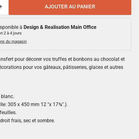
AJOUTER AU PANIER
isponible à
Design & Realisation Main Office
n 2 à 4 jours
ions du magasin
transfert pour décorer vos truffes et bonbons au chocolat et
écorations pour vos gâteaux, pâtisseries, glaces et autres
 blanc.
lle: 305 x 450 mm 12 "x 17¾".).
euilles.
roit frais, sec et sombre.