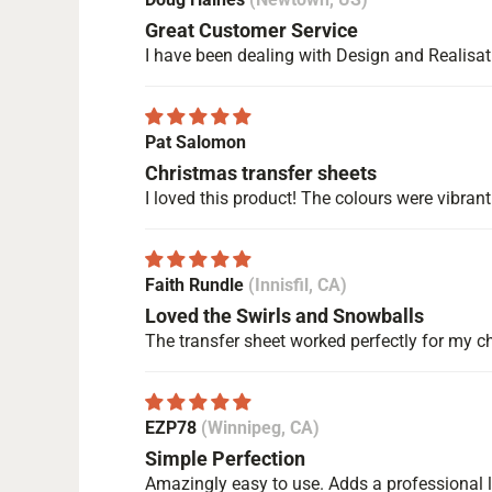
Great Customer Service
I have been dealing with Design and Realisat
Pat Salomon
Christmas transfer sheets
I loved this product! The colours were vibran
Faith Rundle
(Innisfil, CA)
Loved the Swirls and Snowballs
The transfer sheet worked perfectly for my cho
EZP78
(Winnipeg, CA)
Simple Perfection
Amazingly easy to use. Adds a professional 