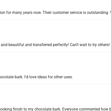
ion for many years now. Their customer service is outstanding. 
t and beautiful and transferred perfectly! Can’t wait to try othe
colate bark. I'd love ideas for other uses.
looking finish to my chocolate bark. Everyone commented how be