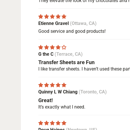
They elevate the look of my chocolates and
Etienne Gravel
(Ottawa, CA)
Good service and good products!
G the C
(Terrace, CA)
Transfer Sheets are Fun
I like transfer sheets. I haven’t used these pa
Quinny L W Chiang
(Toronto, CA)
Great!
It’s exactly what I need.
Doug Haines
(Newtown, US)