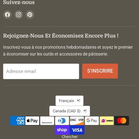
Suivez-nous
Trouvez-
Trouvez-
Trouvez-
nous
nous
nous
sur
sur
sur
Facebook
Instagram
Pinterest
Rejoignez-Nous Et Économisez Encore Plus !
Inscrivez-vous à nos promotions hebdomadaires et soyez le premier
à économiser sur les outils et accessoires de pâtisserie.
S'INSCRIRE
Adresse email
Langue
Français
Pays
Canada
(CAD $)
Chercher