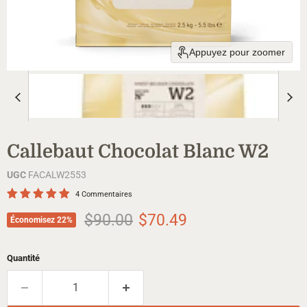
Appuyez pour zoomer
Callebaut Chocolat Blanc W2
UGC
FACALW2553
4 Commentaires
Prix d'origine
Prix actuel
$90.00
$70.49
Économisez
22
%
Quantité