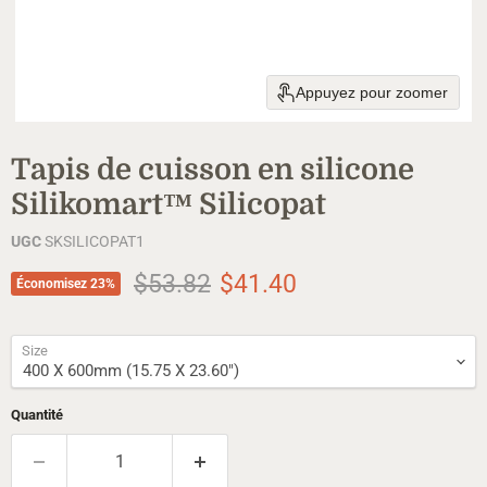
Appuyez pour zoomer
Tapis de cuisson en silicone
Silikomart™ Silicopat
UGC
SKSILICOPAT1
Prix d'origine
Prix actuel
$53.82
$41.40
Économisez
23
%
Size
Quantité