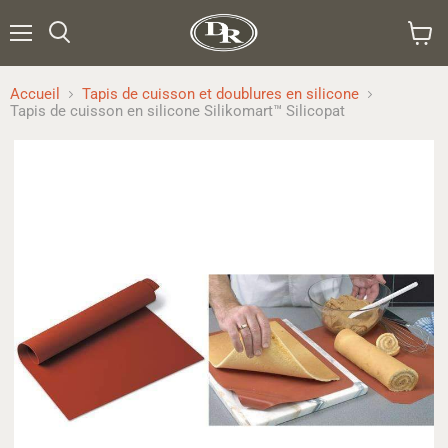
Menu
Rechercher
Voir
le
panier
Accueil
Tapis de cuisson et doublures en silicone
Tapis de cuisson en silicone Silikomart™ Silicopat