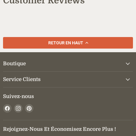
Customer Reviews
RETOUR EN HAUT
Boutique
Service Clients
Suivez-nous
Trouvez-
Trouvez-
Trouvez-
nous
nous
nous
sur
sur
sur
Facebook
Instagram
Pinterest
Rejoignez-Nous Et Économisez Encore Plus !