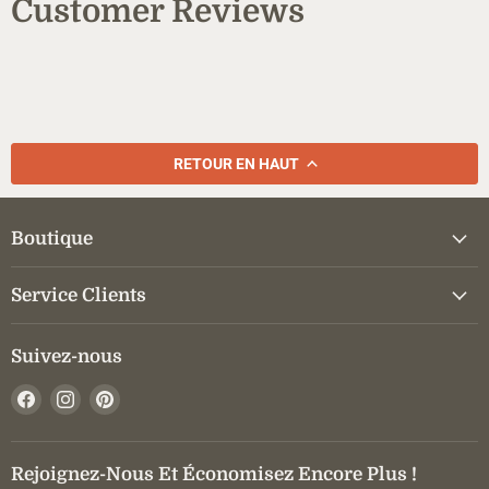
Customer Reviews
RETOUR EN HAUT
Boutique
Service Clients
Suivez-nous
Trouvez-
Trouvez-
Trouvez-
nous
nous
nous
sur
sur
sur
Facebook
Instagram
Pinterest
Rejoignez-Nous Et Économisez Encore Plus !