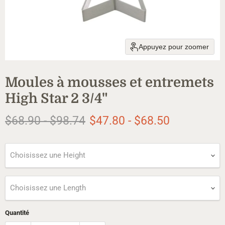
Appuyez pour zoomer
Moules à mousses et entremets
High Star 2 3/4"
Prix d'origine
Prix d'origine
$68.90
-
$98.74
$47.80
-
$68.50
Choisissez une Height
Choisissez une Length
Quantité