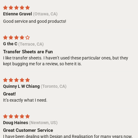
Etienne Gravel
(Ottawa, CA)
Good service and good products!
G the C
(Terrace, CA)
Transfer Sheets are Fun
I like transfer sheets. I haven’t used these particular ones, but they
kept bugging me for a review, so here it is.
Quinny L W Chiang
(Toronto, CA)
Great!
It’s exactly what I need.
Doug Haines
(Newtown, US)
Great Customer Service
I have been dealing with Design and Realisation for many years now.