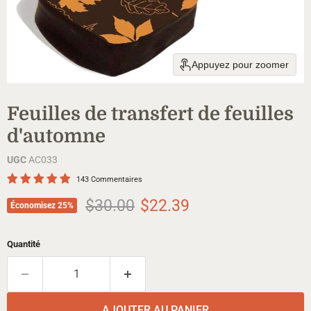
Appuyez pour zoomer
Feuilles de transfert de feuilles
d'automne
UGC
AC033
143 Commentaires
Prix d'origine
Prix actuel
$30.00
$22.39
Économisez
25
%
Quantité
AJOUTER AU PANIER