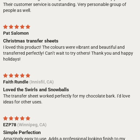
Their customer service is outstanding. Very personable group of
people as well.
Pat Salomon
Christmas transfer sheets
I loved this product! The colours were vibrant and beautiful and
transferred perfectly! Can’t wait to try others! Thank you and happy
holidays!
Faith Rundle
(Innisfil, CA)
Loved the Swirls and Snowballs
The transfer sheet worked perfectly for my chocolate bark. I'd love
ideas for other uses.
EZP78
(Winnipeg, CA)
Simple Perfection
Amazingly easy to use. Adds a professional looking finish to my