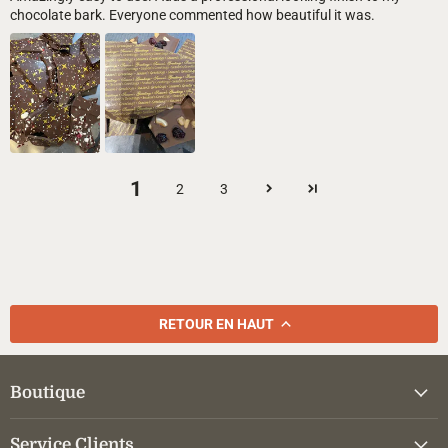
chocolate bark. Everyone commented how beautiful it was.
1
2
3
RETOUR EN HAUT
Boutique
Service Clients