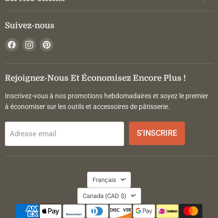
Suivez-nous
Trouvez-
Trouvez-
Trouvez-
nous
nous
nous
sur
sur
sur
Facebook
Instagram
Pinterest
Rejoignez-Nous Et Économisez Encore Plus !
Inscrivez-vous à nos promotions hebdomadaires et soyez le premier
à économiser sur les outils et accessoires de pâtisserie.
S'INSCRIRE
Adresse email
Langue
Français
Pays
Canada
(CAD $)