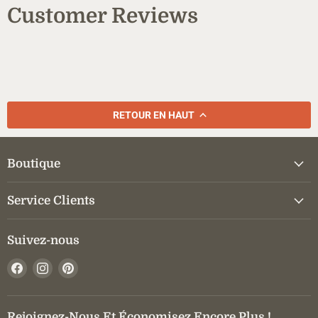
Customer Reviews
RETOUR EN HAUT
Boutique
Service Clients
Suivez-nous
Trouvez-
Trouvez-
Trouvez-
nous
nous
nous
sur
sur
sur
Facebook
Instagram
Pinterest
Rejoignez-Nous Et Économisez Encore Plus !