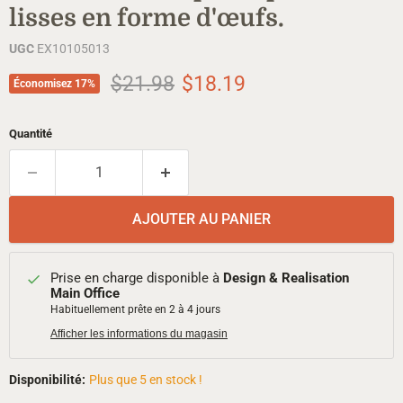
lisses en forme d'œufs.
UGC
EX10105013
Prix d'origine
Prix actuel
$21.98
$18.19
Économisez
17
%
Quantité
AJOUTER AU PANIER
Prise en charge disponible à
Design & Realisation
Main Office
Habituellement prête en 2 à 4 jours
Afficher les informations du magasin
Disponibilité:
Plus que 5 en stock !